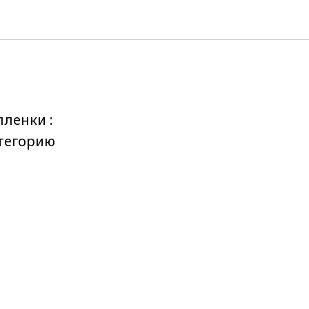
ленки :
атегорию