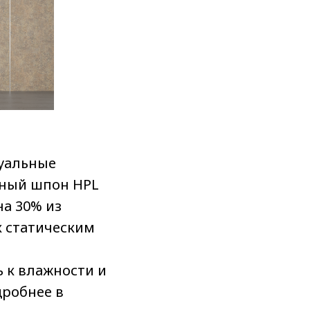
дуальные
нный шпон HPL
на 30% из
к статическим
ь к влажности и
дробнее в