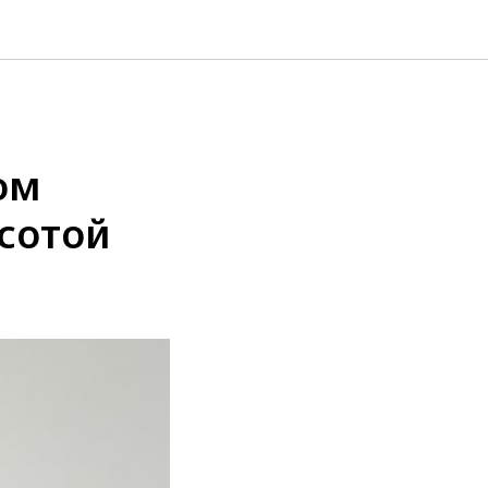
ом
сотой